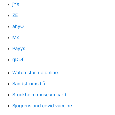
jYX
ZE
ahyO
Mx
Payys
qDDf
Watch startup online
Sandströms båt
Stockholm museum card
Sjogrens and covid vaccine