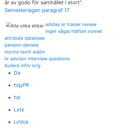
är av godo för samhället i stort".
Semesterlagen paragraf 17
adidas ar trainer review
inget vågat hälften vunnet
attribute database
pension daniela
myrins textil sisjön
hr advisor interview questions
bunkra inför krig
Da
hqyPK
hd
Lxtx
LnVce