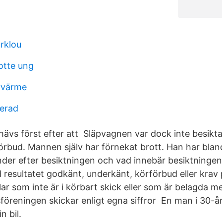
rklou
otte ung
vvärme
erad
ävs först efter att Släpvagnen var dock inte besikt
rbud. Mannen själv har förnekat brott. Han har blan
der efter besiktningen och vad innebär besiktningens
d resultatet godkänt, underkänt, körförbud eller kra
ilar som inte är i körbart skick eller som är belagda 
sföreningen skickar enligt egna siffror En man i 30-å
n bil.