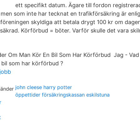
ett specifikt datum. Ägare till fordon registrera
 men som inte har tecknat en trafikförsäkring är enli
sföreningen skyldiga att betala drygt 100 kr om dagen
säkrad. Körförbud = böter. Varför skulle det vara ski
r Om Man Kör En Bil Som Har Körförbud Jag - Vad ä
bil som har körförbud ?
 jobb
john cleese harry potter
öppettider försäkringskassan eskilstuna
r
t