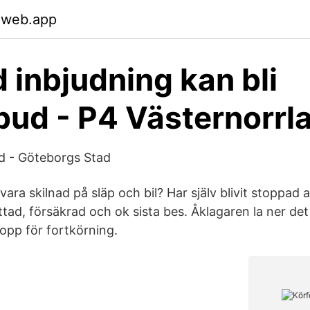
.web.app
 inbjudning kan bli
bud - P4 Västernorrl
 - Göteborgs Stad
vara skilnad på släp och bil? Har själv blivit stoppad av
tad, försäkrad och ok sista bes. Åklagaren la ner det 
lopp för fortkörning.