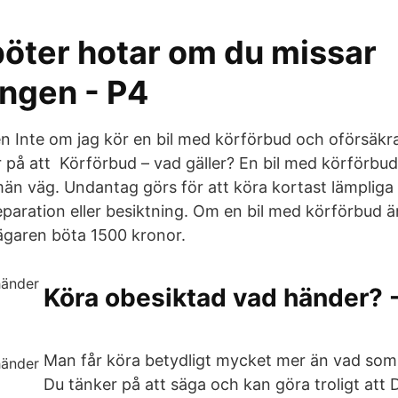
böter hotar om du missar
ingen - P4
n Inte om jag kör en bil med körförbud och oförsäkra
 på att Körförbud – vad gäller? En bil med körförbud 
än väg. Undantag görs för att köra kortast lämpliga v
eparation eller besiktning. Om en bil med körförbud ä
ilägaren böta 1500 kronor.
Köra obesiktad vad händer? -
Man får köra betydligt mycket mer än vad som f
Du tänker på att säga och kan göra troligt att 