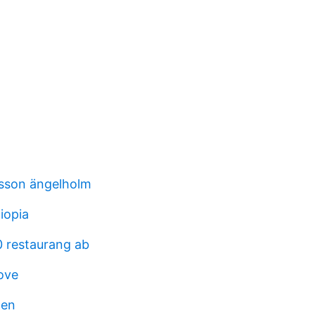
rsson ängelholm
iopia
 restaurang ab
ove
men