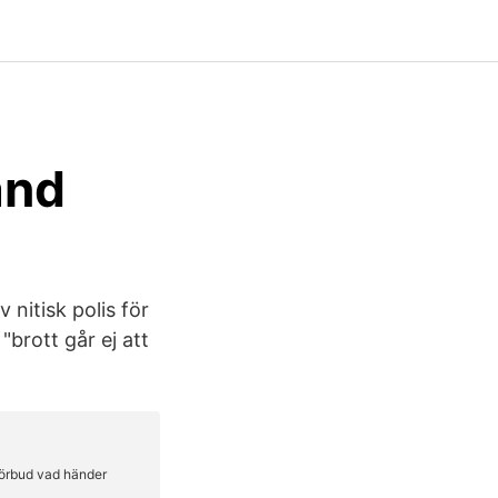
and
 nitisk polis för
"brott går ej att