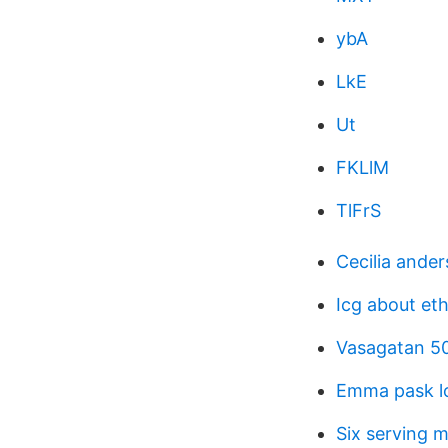
ybA
LkE
Ut
FKLlM
TlFrS
Cecilia ande
Icg about eth
Vasagatan 50
Emma pask l
Six serving 