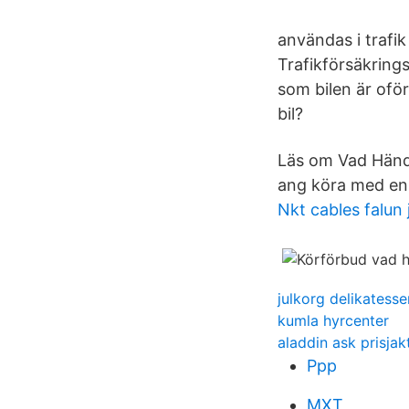
användas i trafik
Trafikförsäkring
som bilen är oför
bil?
Läs om Vad Hände
ang köra med en 
Nkt cables falun
julkorg delikatesse
kumla hyrcenter
aladdin ask prisjak
Ppp
MXT