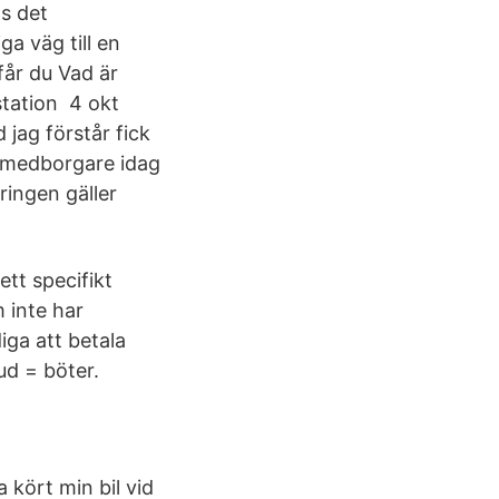
gs det
ga väg till en
får du Vad är
station 4 okt
 jag förstår fick
m medborgare idag
ringen gäller
ett specifikt
 inte har
iga att betala
ud = böter.
 kört min bil vid