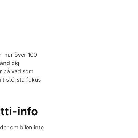
n har över 100
Vänd dig
er på vad som
årt största fokus
tti-info
der om bilen inte