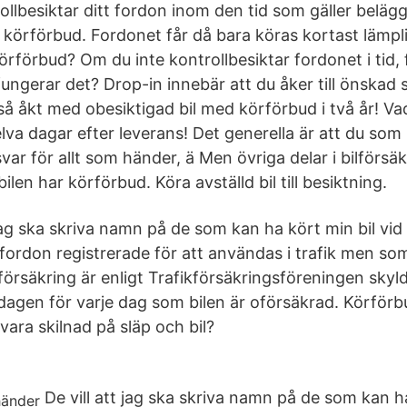
llbesiktar ditt fordon inom den tid som gäller beläg
körförbud. Fordonet får då bara köras kortast lämpli
rförbud? Om du inte kontrollbesiktar fordonet i tid, 
ungerar det? Drop-in innebär att du åker till önskad 
så åkt med obesiktigad bil med körförbud i två år! Vad
elva dagar efter leverans! Det generella är att du so
svar för allt som händer, ä Men övriga delar i bilförsäk
ilen har körförbud. Köra avställd bil till besiktning.
t jag ska skriva namn på de som kan ha kört min bil vid 
 fordon registrerade för att användas i trafik men som
försäkring är enligt Trafikförsäkringsföreningen skyld
dagen för varje dag som bilen är oförsäkrad. Körförb
 vara skilnad på släp och bil?
De vill att jag ska skriva namn på de som kan ha