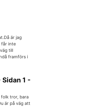
t.Då är jag
får inte
äg till
ndå framförs i
 Sidan 1 -
olk tror, bara
Du är på väg att