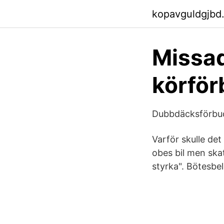
kopavguldgjbd
Missad
körför
Dubbdäcksförbud
Varför skulle det 
obes bil men skat
styrka". Bötesbe