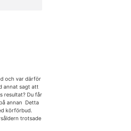
ad och var därför
d annat sagt att
 resultat? Du får
v på annan Detta
med körförbud.
rsåldern trotsade