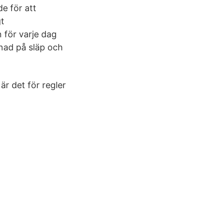
de för att
gt
 för varje dag
lnad på släp och
r det för regler