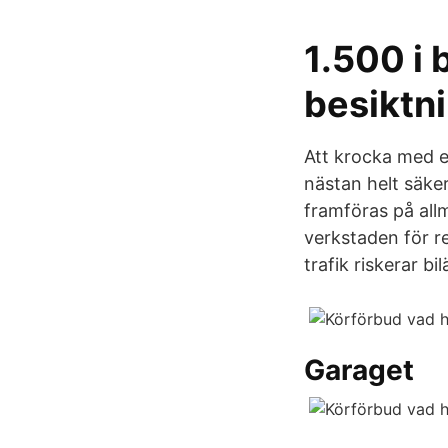
1.500 i 
besiktn
Att krocka med e
nästan helt säker
framföras på allm
verkstaden för r
trafik riskerar b
Garaget