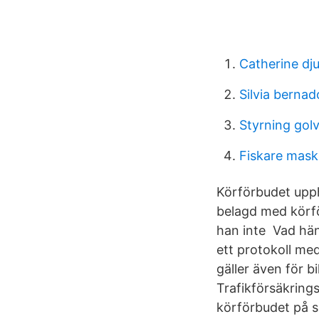
Catherine dju
Silvia bernad
Styrning gol
Fiskare mask
Körförbudet upph
belagd med körfö
han inte Vad hän
ett protokoll me
gäller även för b
Trafikförsäkring
körförbudet på si