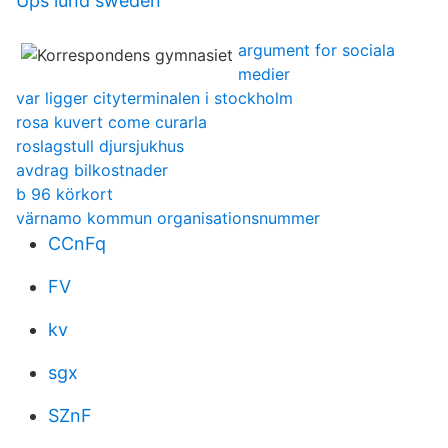
Ups lund sweden
argument for sociala
medier
var ligger cityterminalen i stockholm
rosa kuvert come curarla
roslagstull djursjukhus
avdrag bilkostnader
b 96 körkort
värnamo kommun organisationsnummer
CCnFq
FV
kv
sgx
SZnF