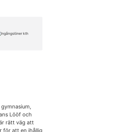
ka gymnasium,
ans Lööf och
r rätt väg att
ör att en ihållig