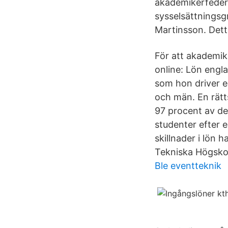
akademikerfedera
sysselsättningsg
Martinsson. Detta
För att akademik
online: Lön engl
som hon driver e
och män. En rätts
97 procent av de
studenter efter 
skillnader i lön
Tekniska Högsko
Ble eventteknik