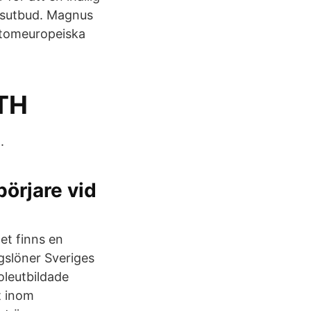
ursutbud. Magnus
utomeuropeiska
KTH
.
örjare vid
et finns en
ngslöner Sveriges
oleutbildade
t inom