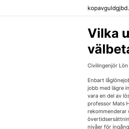
kopavguldgjbd
Vilka u
välbet
Civilingenjör Lön
­Enbart låglönejo
jobb med lägre i
vara en del av lö
professor Mats H
rekommenderar un
övertidsersättnin
nivåer för ingån