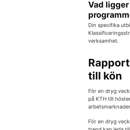
Vad ligger
programme
Din specifika ut
Klassificeringsst
verksamhet.
Rapport 
till kön
För en dryg veck
på KTH till höste
arbetsmarknaden
För en dryg veck
trend kan leda t