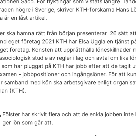
tionen Saco. För flyktingar som vistats längre i land
raden högre i Sverige, skriver KTH-forskarna Hans L
 är en låst artikel.
er ska hamna rätt från början presenterar 26 sätt at
and eget företag 2021 KTH har Elsa Uggla en tjänst på
get företag. Konsten att upprätthålla löneskillnader 
sociologisk studie av regler i lag och avtal om lika l
 som har pluggat på KTH har jobb efter att de tagit u
examen - jobbpositioner och ingångslöner. För att k
 har samband med kön ska arbetsgivare enligt organisa
lan (KTH).
Fölster har skrivit flera och att de enkla jobben inte 
ger lön som går att.