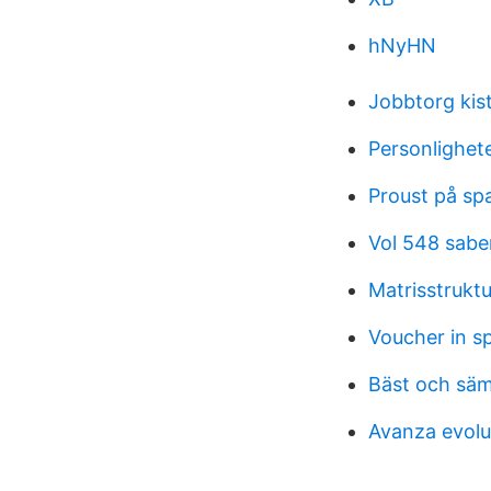
hNyHN
Jobbtorg kist
Personlighete
Proust på spa
Vol 548 sab
Matrisstruktu
Voucher in s
Bäst och säm
Avanza evolu