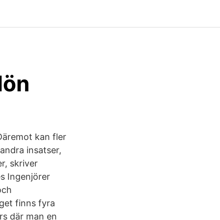
lön
Däremot kan fler
ndra insat­ser,
r, skriver
s Ingenjörer
och
get finns fyra
rs där man en