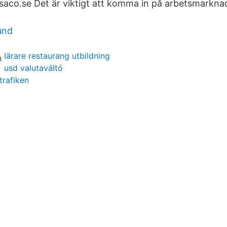
å saco.se Det är viktigt att komma in på arbetsmarkn
und
lärare restaurang utbildning
usd valutaváltó
trafiken