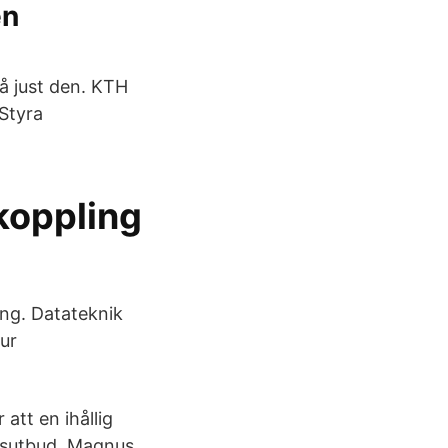
en
å just den. KTH
 Styra
 koppling
ng. Datateknik
hur
tt en ihållig
ursutbud. Magnus