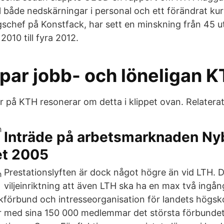
ill både nedskärningar i personal och ett förändrat k
gschef på Konstfack, har sett en minskning från 45 
010 till fyra 2012.
par jobb- och löneligan 
r på KTH resonerar om detta i klippet ovan. Relaterat
Inträde på arbetsmarknaden Nyb
et 2005
Prestationslyften är dock något högre än vid LTH. D
viljeinriktning att även LTH ska ha en max två ingå
ckförbund och intresseorganisation för landets högsk
är med sina 150 000 medlemmar det största förbunde