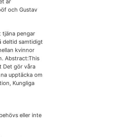
et är
ööf och Gustav
t tjäna pengar
 deltid samtidigt
mellan kvinnor
ön. Abstract:This
t Det gör våra
unna upptäcka om
tion, Kungliga
behövs eller inte