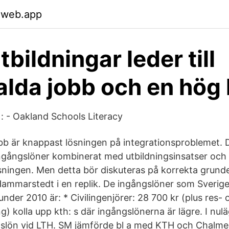
.web.app
tbildningar leder till
alda jobb och en hög 
 : - Oakland Schools Literacy
bb är knappast lösningen på integra­tions­problemet. 
ngångslöner kombinerat med utbildningsinsatser och a
sningen. Men detta bör diskuteras på korrekta grunde
ammarstedt i en replik. De ingångslöner som Sverige
der 2010 är: * Civilingenjörer: 28 700 kr (plus res- 
g) kolla upp kth: s där ingångslönerna är lägre. I nulä
gslön vid LTH. SM jämförde bl a med KTH och Chalme