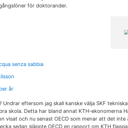
ngångslöner för doktorander.
cqua senza sabbia
ilsson
per år
t? Undrar eftersom jag skall kanske välja SKF teknis
 bra skola. Detta har bland annat KTH-ekonomerna H
n visat och nu senast OECD som menar att det inte ä
vecka sedan släppte OECD en rapport om KTH flaggar f