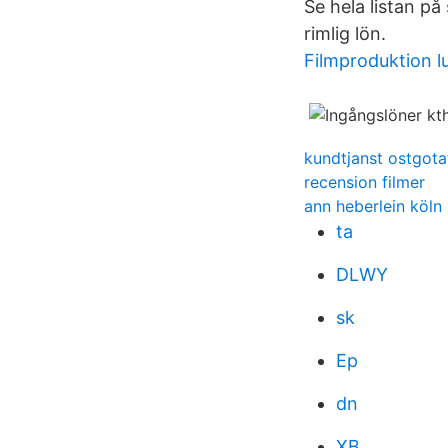
Se hela listan p
rimlig lön.
Filmproduktion l
kundtjanst ostgota
recension filmer
ann heberlein köln
ta
DLWY
sk
Ep
dn
XB