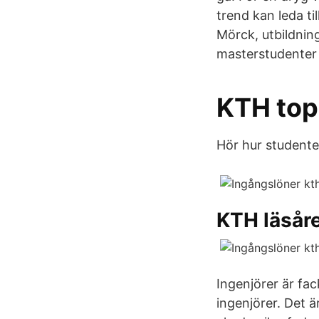
trend kan leda t
Mörck, utbildnin
masterstudenter 2
KTH top
Hör hur studente
KTH läsår
Ingenjörer är fa
ingenjörer. Det 