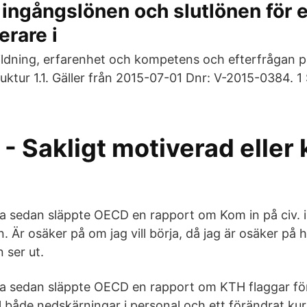
 ingångslönen och slutlönen för 
rare i
bildning, erfarenhet och kompetens och efterfrågan p
ruktur 1.1. Gäller från 2015-07-01 Dnr: V-2015-0384. 1
- Sakligt motiverad eller
a sedan släppte OECD en rapport om Kom in på civ. i
n. Är osäker på om jag vill börja, då jag är osäker på 
 ser ut.
a sedan släppte OECD en rapport om KTH flaggar för a
ill både nedskärningar i personal och ett förändrat k