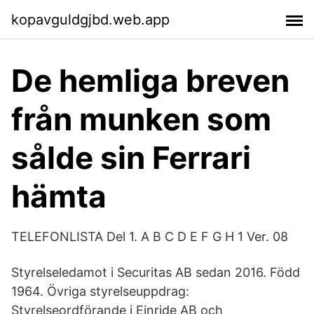
kopavguldgjbd.web.app
De hemliga breven
från munken som
sålde sin Ferrari
hämta
TELEFONLISTA Del 1. A B C D E F G H 1 Ver. 08
Styrelseledamot i Securitas AB sedan 2016. Född
1964. Övriga styrelseuppdrag:
Styrelseordförande i Einride AB och