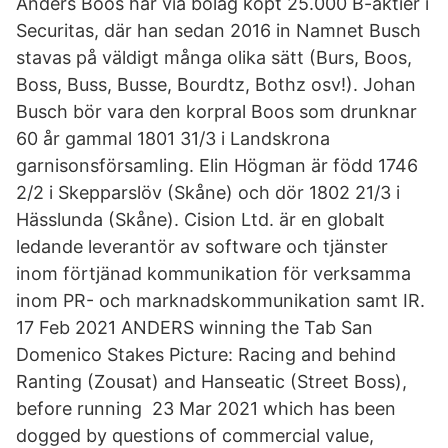
Anders Böös har via bolag köpt 25.000 B-aktier i
Securitas, där han sedan 2016 in Namnet Busch
stavas på väldigt många olika sätt (Burs, Boos,
Boss, Buss, Busse, Bourdtz, Bothz osv!). Johan
Busch bör vara den korpral Boos som drunknar
60 år gammal 1801 31/3 i Landskrona
garnisonsförsamling. Elin Högman är född 1746
2/2 i Skepparslöv (Skåne) och dör 1802 21/3 i
Hässlunda (Skåne). Cision Ltd. är en globalt
ledande leverantör av software och tjänster
inom förtjänad kommunikation för verksamma
inom PR- och marknadskommunikation samt IR.
17 Feb 2021 ANDERS winning the Tab San
Domenico Stakes Picture: Racing and behind
Ranting (Zousat) and Hanseatic (Street Boss),
before running 23 Mar 2021 which has been
dogged by questions of commercial value,